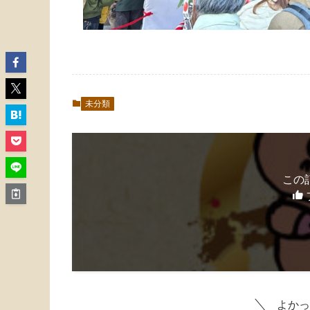
未分類
この
よかっ