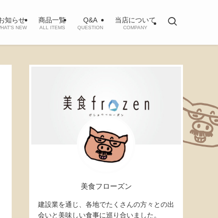
お知らせ
商品一覧
Q&A
当店について
HAT’S NEW
ALL ITEMS
QUESTION
COMPANY
美食フローズン
建設業を通じ、各地でたくさんの方々との出
会いと美味しい食事に巡り合いました。